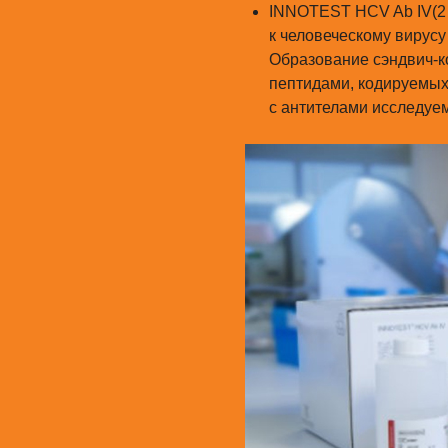
INNOTEST HCV Ab IV(2
к человеческому вирусу
Образование сэндвич-к
пептидами, кодируемых
с антителами исследуем