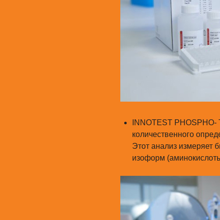
INNOTEST PHOSPHO- T
количественного опреде
Этот анализ измеряет 
изоформ (аминокислоты 