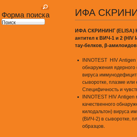
ИФА СКРИН
Форма поиска
Поиск
ИФА СКРИНИНГ (ELISA) Н
антител к ВИЧ-1 и 2 (HIV
тау-белков, β-амилоидо
INNOTEST HIV Antigen 
обнаружения ядерного (
вируса иммунодефицита 
сыворотке, плазме или 
Специфичность и чувств
INNOTEST HIV Antigen 
качественного обнаруже
килодальтон) вируса им
(ВИЧ-2) в сыворотке, п
образцов.