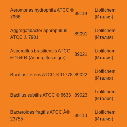
Aeromonas hydrophila ATCC ®
Liofilchem
89119
7966
(Италия)
Aggregatibacter aphrophilus
Liofilchem
89091
ATCC ® 7901
(Италия)
Aspergillus brasiliensis ATCC
Liofilchem
89021
® 16404 (Aspergillus niger)
(Италия)
Liofilchem
Bacillus cereus ATCC ® 11778
89022
(Италия)
Liofilchem
Bacillus subtilis ATCC ® 6633
89023
(Италия)
Bacteroides fragilis ATCC Â®
Liofilchem
89113
23755
(Италия)