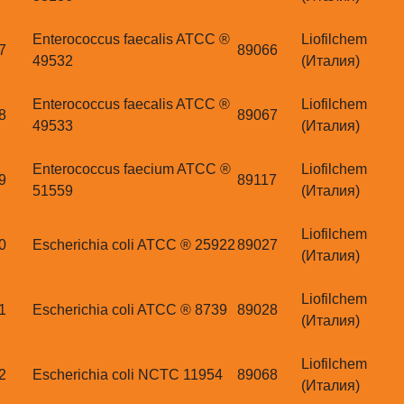
Enterococcus faecalis ATCC ®
Liofilchem
7
89066
49532
(Италия)
Enterococcus faecalis ATCC ®
Liofilchem
8
89067
49533
(Италия)
Enterococcus faecium ATCC ®
Liofilchem
9
89117
51559
(Италия)
Liofilchem
0
Escherichia coli ATCC ® 25922
89027
(Италия)
Liofilchem
1
Escherichia coli ATCC ® 8739
89028
(Италия)
Liofilchem
2
Escherichia coli NCTC 11954
89068
(Италия)