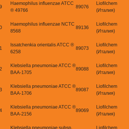
Haemophilus influenzae ATCC
Liofilchem
9
89076
® 49766
(Италия)
Haemophilus influenzae NCTC
Liofilchem
0
89136
8568
(Италия)
Issatchenkia orientalis ATCC ®
Liofilchem
1
89073
6258
(Италия)
Klebsiella pneumoniae ATCC ®
Liofilchem
2
89088
BAA-1705
(Италия)
Klebsiella pneumoniae ATCC ®
Liofilchem
3
89087
BAA-1706
(Италия)
Klebsiella pneumoniae ATCC ®
Liofilchem
4
89069
BAA-2156
(Италия)
Klebsiella pneumoniae subsp.
Liofilchem