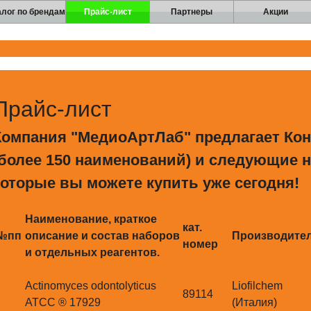
алог по брендам
Прайс-лист
Партнеры
Акции
ю
Skip to navigation
Прайс-лист
Компания "МедиоАртЛаб" предлагает К
(более 150 наименований) и следующие н
которые вы можете купить уже сегодня!
Наименование, краткое
кат.
№пп
описание и состав наборов
Производите
номер
и отдельных реагентов.
Actinomyces odontolyticus
Liofilchem
89114
ATCC ® 17929
(Италия)