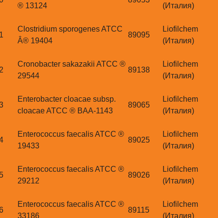
® 13124
(Италия)
Clostridium sporogenes ATCC
Liofilchem
1
89095
Â® 19404
(Италия)
Cronobacter sakazakii ATCC ®
Liofilchem
2
89138
29544
(Италия)
Enterobacter cloacae subsp.
Liofilchem
3
89065
cloacae ATCC ® BAA-1143
(Италия)
Enterococcus faecalis ATCC ®
Liofilchem
4
89025
19433
(Италия)
Enterococcus faecalis ATCC ®
Liofilchem
5
89026
29212
(Италия)
Enterococcus faecalis ATCC ®
Liofilchem
6
89115
33186
(Италия)