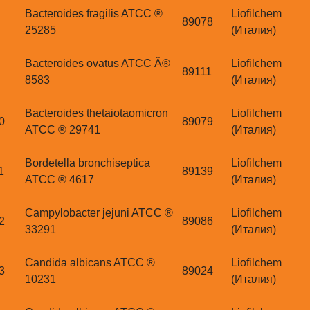
Bacteroides fragilis ATCC ®
Liofilchem
89078
25285
(Италия)
Bacteroides ovatus ATCC Â®
Liofilchem
89111
8583
(Италия)
Bacteroides thetaiotaomicron
Liofilchem
0
89079
ATCC ® 29741
(Италия)
Bordetella bronchiseptica
Liofilchem
1
89139
ATCC ® 4617
(Италия)
Campylobacter jejuni ATCC ®
Liofilchem
2
89086
33291
(Италия)
Candida albicans ATCC ®
Liofilchem
3
89024
10231
(Италия)