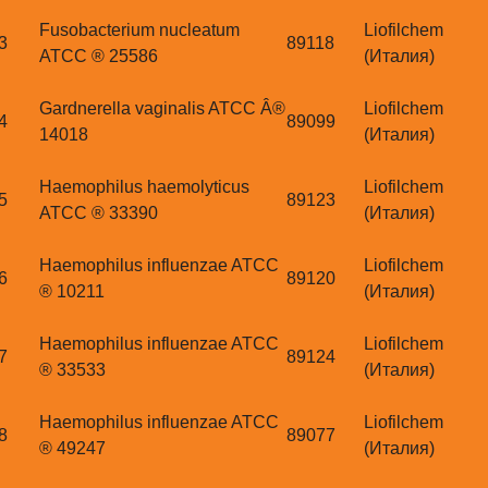
Fusobacterium nucleatum
Liofilchem
3
89118
ATCC ® 25586
(Италия)
Gardnerella vaginalis ATCC Â®
Liofilchem
4
89099
14018
(Италия)
Haemophilus haemolyticus
Liofilchem
5
89123
ATCC ® 33390
(Италия)
Haemophilus influenzae ATCC
Liofilchem
6
89120
® 10211
(Италия)
Haemophilus influenzae ATCC
Liofilchem
7
89124
® 33533
(Италия)
Haemophilus influenzae ATCC
Liofilchem
8
89077
® 49247
(Италия)