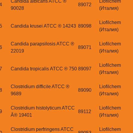
Candida albicans ATCC ®
Liofilchem
4
89072
90028
(Италия)
Liofilchem
5
Candida krusei ATCC ® 14243
89098
(Италия)
Candida parapsilosis ATCC ®
Liofilchem
6
89071
22019
(Италия)
Liofilchem
7
Candida tropicalis ATCC ® 750
89097
(Италия)
Clostridium difficile ATCC ®
Liofilchem
8
89090
9689
(Италия)
Clostridium histolyticum ATCC
Liofilchem
9
89112
Â® 19401
(Италия)
Clostridium perfringens ATCC
Liofilchem
0
89053