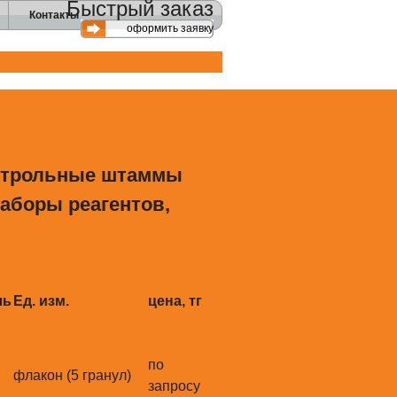
Быстрый заказ
Контакты
оформить заявку
онтрольные штаммы
аборы реагентов,
ль
Ед. изм.
цена, тг
по
флакон (5 гранул)
запросу