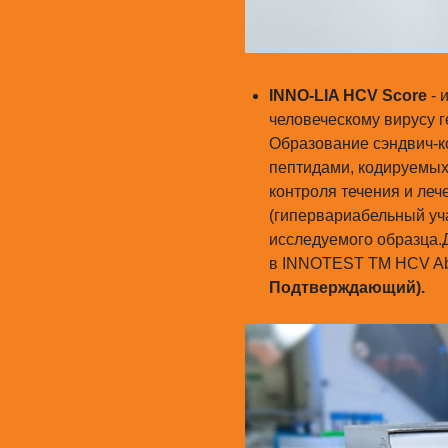
INNO-LIA HCV Score
- 
человеческому вирусу г
Образование сэндвич-к
пептидами, кодируемых 
контроля течения и леч
(гипервариабельный уча
исследуемого образца.
в INNOTEST TM HCV Ab 
Подтверждающий
).