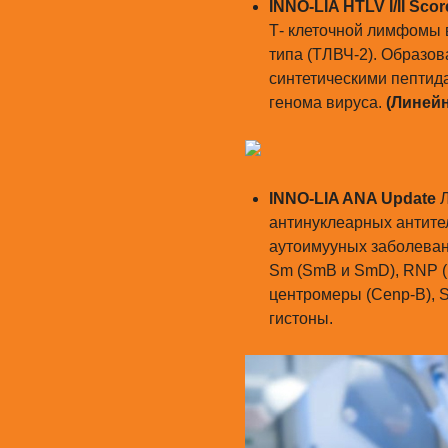
INNO-LIA HTLV I/II Scor
Т- клеточной лимфомы 
типа (ТЛВЧ-2). Образо
синтетическими пептида
генома вируса.
(Линей
INNO-LIA ANA Update
Л
антинуклеарных антител
аутоимууных заболеван
Sm (SmB и SmD), RNP (
центромеры (Cenp-B), S
гистоны.