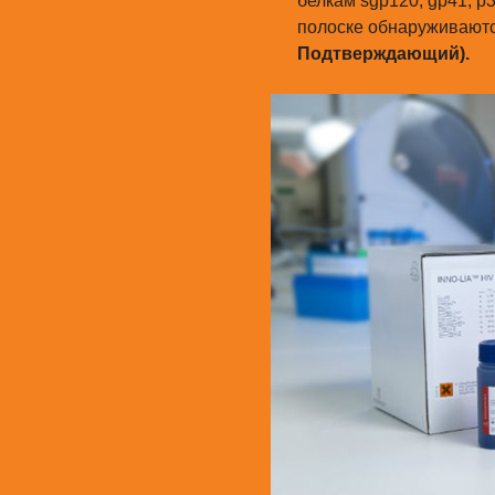
белкам sgp120, gp41, p3
полоске обнаруживаются
Подтверждающий).