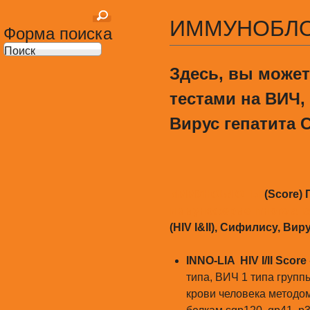
ИММУНОБЛОТ
Форма поиска
Поиск
Здесь, вы мож
тестами на ВИЧ
Вирус гепатита С
ИММУНОБЛОТЫ
(Score)
иммуноферментного ана
(HIV I&II), Сифилису, Ви
INNO-LIA HIV I/II Score
типа, ВИЧ 1 типа групп
крови человека методо