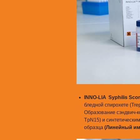
INNO-LIA Syphilis Sco
бледной спирохете (Tre
Образование сэндвич-к
TpN15) и синтетически
образца
(Линейный и